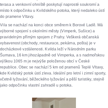
terasa a venkovní ohniště poskytují naprosté soukromí a
místo k odpočinku u Kvildského potoka, který nedaleko ústí
do pramene Vltavy.
Vila se nachází na konci obce směrem k Borové Ladě. Má
výborné spojení s okolními městy (Vimperk, Sušice) a
pravidelným přímým spojem z Prahy. Veškerá občanská
vybavenost (obchody, restaurace, pekárna, pošta) je v
docházkové vzdálenosti. Kvilda leží v Národním parku
Šumava, 16 km jihozápadně od Vimperka, a s nadmořskou
výškou 1065 m je nejvýše položenou obcí v České
republice. Obec se nachází 5 km od pramenů Teplé Vltavy,
kde Kvildský potok ústí zleva. Ideální pro letní i zimní sporty,
včetně lyžování, běžeckého lyžování a pěší turistiky, stejně
jako odpočinku vlastní zahradě u potoka.