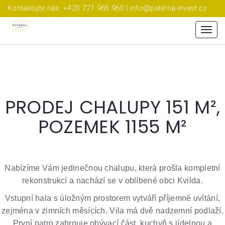
Kontaktujte nás: +420 721 965 960 | info@paterna-invest.cz
Menu
PRODEJ CHALUPY 151 M²,
POZEMEK 1155 M²
Nabízíme Vám jedinečnou chalupu, která prošla kompletní
rekonstrukcí a nachází se v oblíbené obci Kvilda.
Vstupní hala s úložným prostorem vytváří příjemné uvítání,
zejména v zimních měsících.
Vila má dvě nadzemní podlaží.
První patro zahrnuje obývací část, kuchyň s jídelnou a