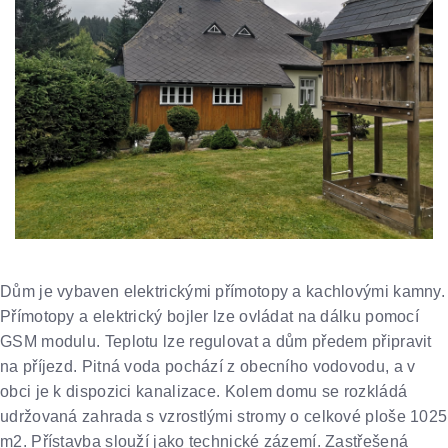
Dům je vybaven elektrickými přímotopy a kachlovými kamny.
Přímotopy a elektrický bojler lze ovládat na dálku pomocí
GSM modulu. Teplotu lze regulovat a dům předem připravit
na příjezd. Pitná voda pochází z obecního vodovodu, a v
obci je k dispozici kanalizace. Kolem domu se rozkládá
udržovaná zahrada s vzrostlými stromy o celkové ploše 1025
m2. Přístavba slouží jako technické zázemí. Zastřešená