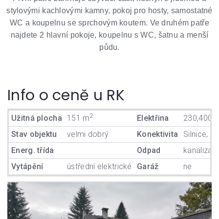
stylovými kachlovými kamny, pokoj pro hosty, samostatné
WC a koupelnu se sprchovým koutem. Ve druhém patře
najdete 2 hlavní pokoje, koupelnu s WC, šatnu a menší
půdu.
Info o ceně u RK
2
Užitná plocha
151 m
Elektřina
230,400 
Stav objektu
velmi dobrý
Konektivita
Silnice, bu
Energ. třída
Odpad
kanalizac
Vytápění
ústřední elektrické
Garáž
ne