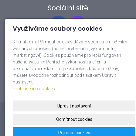
Sociální sítě
Využíváme soubory cookies
Kliknutím na Přijmout cookies dáváte souhlas s uložením
vybraných cookies (nutné, preferenční, výkonnostní,
Rychlé menu
marketingové). Cookies používáme pro lepší fungování
našeho webu, měření jeho výkonnosti a cílení a
O nás
personalizaci reklam. To jaké cookies budou uloženy,
Nemovitosti
můžete svobodně rozhodnout pod tlačítkem Upravit
Reference
nastavení.
Prohlášení o cookies.
Upravit nastavení
© 2026
Paterna Invest, s.r.o.
|
Mapa webu
Odmítnout cookies
inPage
–
webové stránky
s AI,
doména
a
webhosting
u
Přijmout cookies