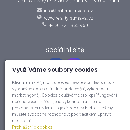
Jičínská 226/17, Žižkov (Praha 3), 130 00 Praha
info@paterna-invest.cz
www.reality-sumava.cz
+420 721 965 960
Sociální sítě
Využíváme soubory cookies
Kliknutím na Přijmout cookies dáváte souhlas s uložením
vybraných cookies (nutné, preferenční, výkonnostní,
Rychlé menu
marketingové). Cookies používáme pro lepší fungování
našeho webu, měření jeho výkonnosti a cílení a
O nás
personalizaci reklam. To jaké cookies budou uloženy,
Nemovitosti
můžete svobodně rozhodnout pod tlačítkem Upravit
Reference
nastavení.
Prohlášení o cookies.