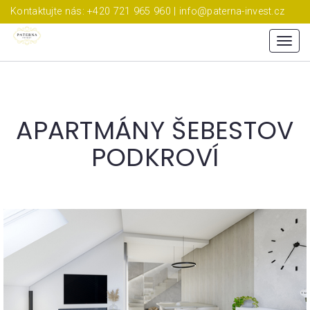
Kontaktujte nás: +420 721 965 960 | info@paterna-invest.cz
Menu
APARTMÁNY ŠEBESTOV
PODKROVÍ